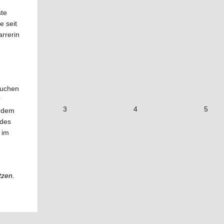
ste
e seit
arrerin
Kuchen
r
3
4
5
erdem
ndes
 im
tzen.