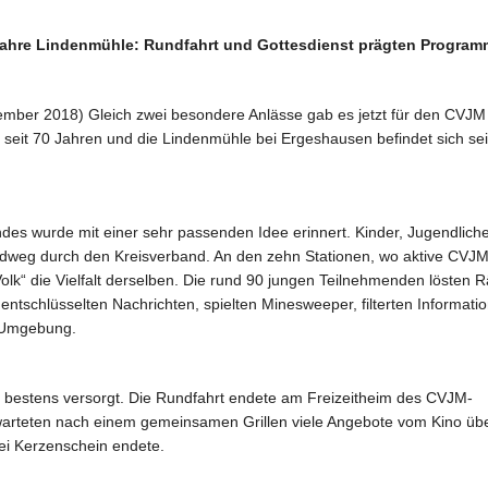
Jahre Lindenmühle: Rundfahrt und Gottesdienst prägten Program
r 2018) Gleich zwei besondere Anlässe gab es jetzt für den CVJM
 seit 70 Jahren und die Lindenmühle bei Ergeshausen befindet sich sei
des wurde mit einer sehr passenden Idee erinnert. Kinder, Jugendlich
weg durch den Kreisverband. An den zehn Stationen, wo aktive CVJM
olk“ die Vielfalt derselben. Die rund 90 jungen Teilnehmenden lösten R
ntschlüsselten Nachrichten, spielten Minesweeper, filterten Informati
 Umgebung.
 bestens versorgt. Die Rundfahrt endete am Freizeitheim des CVJM-
warteten nach einem gemeinsamen Grillen viele Angebote vom Kino üb
bei Kerzenschein endete.