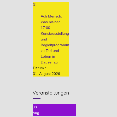
31
Ach Mensch.
Was bleibt?
17:00
Kunstausstellung
und
Begleitprogramm
zu Tod und
Leben in
Dausenau
Datum :
31. August 2026
Veranstaltungen
08
Aug