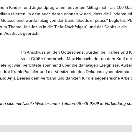
einem Kinder- und Jugendprogramm, bevor am Mittag mehr als 100 Gä
iläen feierten, in dem auch daran erinnert wurde, dass die Lindenmühl
Gottesdienst wurde fetzig von der Band „Seeds of peace“ begleitet, Pf
 zum Thema „Mit Jesus in die Tiefe-Nachfolgen“ und der Dank für die
um Ausdruck gebracht.
Im Anschluss an den Gottesdienst wurden bei Kaffee und 
viele Grüße überbracht. Max Hamsch, der an dem Kauf de
teiligt war, berichtete spannend über die damaligen Ereignisse. Auß
Landrat Frank Puchtler und die Vorsitzende des Dekanatssynodalvorsta
nd Anja Beeres dem Verband und dankten für die segensreiche Arbeit
ann sich mit Nicole Wiehler unter Telefon 06776-9209 in Verbindung se