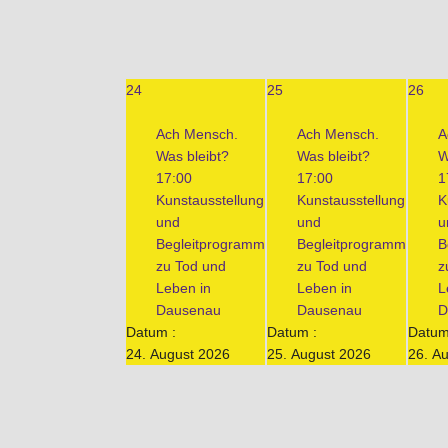
24
25
26
Ach Mensch.
Ach Mensch.
A
Was bleibt?
Was bleibt?
W
17:00
17:00
1
Kunstausstellung
Kunstausstellung
K
und
und
u
Begleitprogramm
Begleitprogramm
B
zu Tod und
zu Tod und
z
Leben in
Leben in
L
Dausenau
Dausenau
D
Datum :
Datum :
Datum
24. August 2026
25. August 2026
26. A