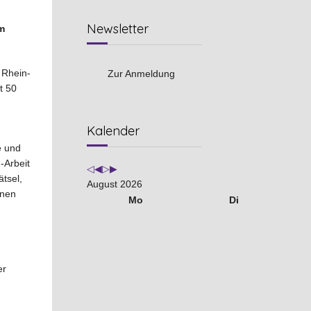
Newsletter
m
 Rhein-
Zur Anmeldung
t 50
Vorheriges
Vorheriger
Nächstes
Nächstes
Kalender
Jahr
Monat
Jahr
Monat
e und
-Arbeit
ätsel,
August 2026
onen
Mo
Di
er