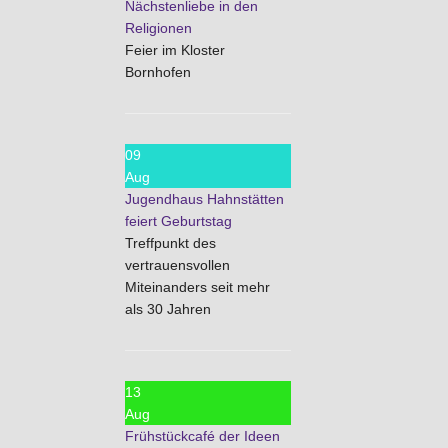
Nächstenliebe in den
Religionen
Feier im Kloster
Bornhofen
09
Aug
Jugendhaus Hahnstätten
feiert Geburtstag
Treffpunkt des
vertrauensvollen
Miteinanders seit mehr
als 30 Jahren
13
Aug
Frühstückcafé der Ideen