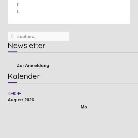
Newsletter
Zur Anmeldung
Vorheriges
Vorheriger
Nächstes
Nächstes
Kalender
Jahr
Monat
Jahr
Monat
August 2026
Mo