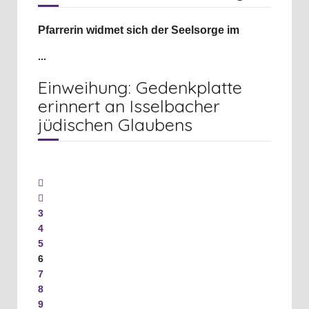
Pfarrerin widmet sich der Seelsorge im
...
Einweihung: Gedenkplatte
erinnert an Isselbacher
jüdischen Glaubens
3
4
5
6
7
8
9