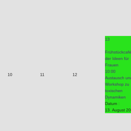
13
Frühstückcaf
der Ideen für
Frauen
10:00
10
11
12
Austausch un
Workshop zu
toxischen
Dynamiken
Datum :
13. August 2