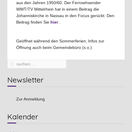
aus den Jahren 1950/60. Der Fernsehsender
WWT/TV Mittelrhein hat in einem Beitrag die
Johanniskirche in Nassau in den Focus gerückt. Den
Beitrag finden Sie
hier
.
Geöffnet während den Sommerferien; Infos zur
Öffnung auch beim Gemeindebüro (s.o.)
Newsletter
Zur Anmeldung
Vorheriges
Vorheriger
Nächstes
Nächstes
Kalender
Jahr
Monat
Jahr
Monat