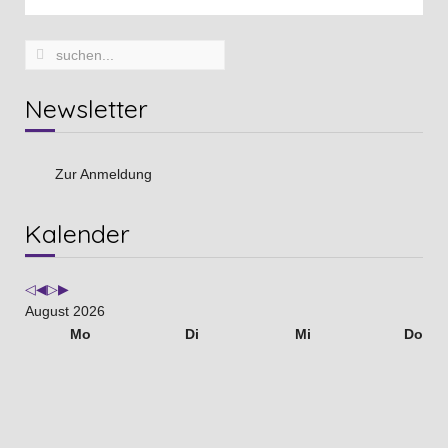
Newsletter
Zur Anmeldung
Vorheriges
Vorheriger
Nächstes
Nächstes
Kalender
Jahr
Monat
Jahr
Monat
August 2026
Mo
Di
Mi
Do