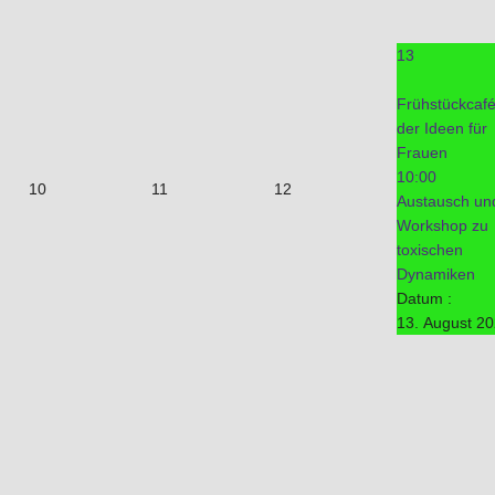
13
Frühstückcaf
der Ideen für
Frauen
10:00
10
11
12
Austausch un
Workshop zu
toxischen
Dynamiken
Datum :
13. August 2