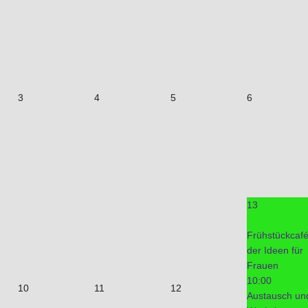
3
4
5
6
13
Frühstückcaf
der Ideen für
Frauen
10:00
10
11
12
Austausch un