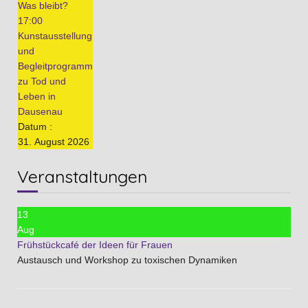
Was bleibt?
17:00
Kunstausstellung
und
Begleitprogramm
zu Tod und
Leben in
Dausenau
Datum :
31. August 2026
Veranstaltungen
13
Aug
Frühstückcafé der Ideen für Frauen
Austausch und Workshop zu toxischen Dynamiken