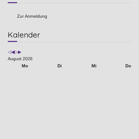
Zur Anmeldung
Vorheriges
Vorheriger
Nächstes
Nächstes
Kalender
Jahr
Monat
Jahr
Monat
August 2026
Mo
Di
Mi
Do