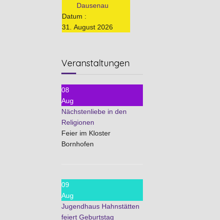
Dausenau
Datum :
31. August 2026
Veranstaltungen
08
Aug
Nächstenliebe in den
Religionen
Feier im Kloster
Bornhofen
09
Aug
Jugendhaus Hahnstätten
feiert Geburtstag