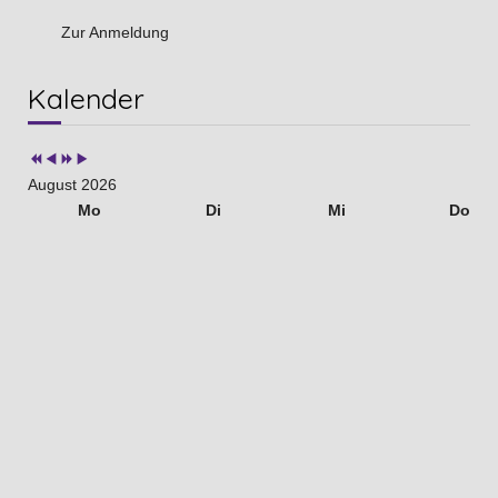
Zur Anmeldung
Vorheriges
Vorheriger
Nächstes
Nächstes
Kalender
Jahr
Monat
Jahr
Monat
August 2026
Mo
Di
Mi
Do