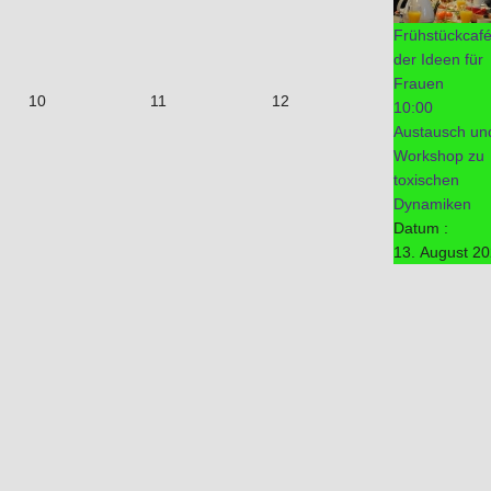
Frühstückcaf
der Ideen für
Frauen
10
11
12
10:00
Austausch un
Workshop zu
toxischen
Dynamiken
Datum :
13. August 2