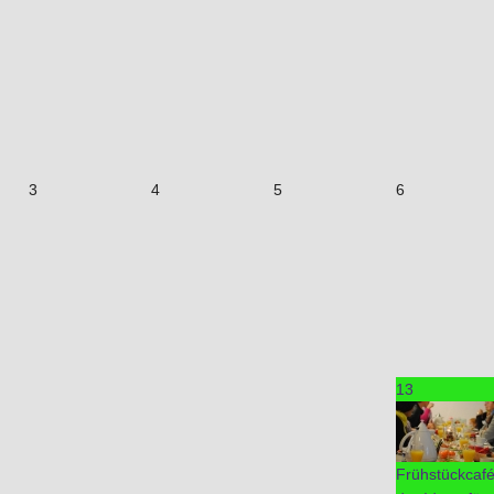
3
4
5
6
13
Frühstückcaf