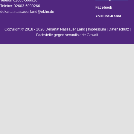
Telefon 02603-509920
Telefax: 02603-5099266
Facebook
d
ekanat.nassauer.land@ekhn.de
YouTube-Kanal
Copyright © 2018 - 2020 Dekanat Nassauer Land |
Impressum
|
Datenschutz
|
Fachstelle gegen sexualisierte Gewalt