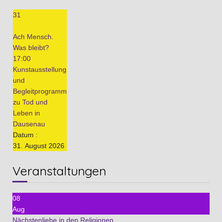
31
Ach Mensch.
Was bleibt?
17:00
Kunstausstellung
und
Begleitprogramm
zu Tod und
Leben in
Dausenau
Datum :
31. August 2026
Veranstaltungen
08
Aug
Nächstenliebe in den Religionen