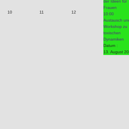
der Ideen für
Frauen
10
11
12
10:00
Austausch un
Workshop zu
toxischen
Dynamiken
Datum :
13. August 2