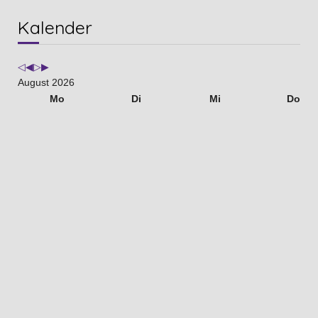
Vorheriges
Vorheriger
Nächstes
Nächstes
Kalender
Jahr
Monat
Jahr
Monat
August 2026
Mo
Di
Mi
Do