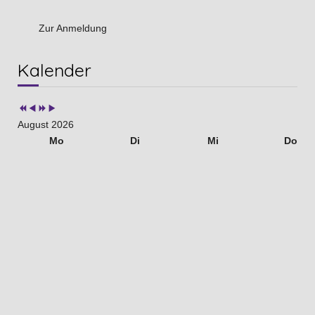
Zur Anmeldung
Vorheriges
Vorheriger
Nächstes
Nächstes
Kalender
Jahr
Monat
Jahr
Monat
August 2026
Mo
Di
Mi
Do