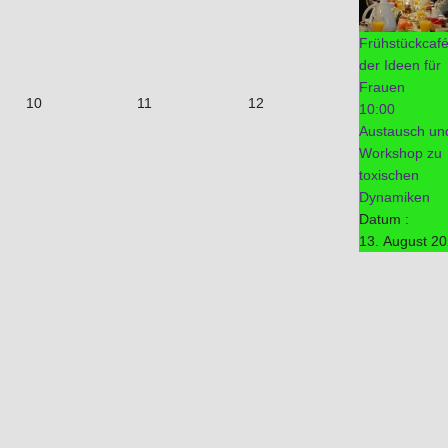
Frühstückcaf
der Ideen für
Frauen
10
11
12
10:00
Austausch un
Workshop zu
toxischen
Dynamiken
Datum :
13. August 2