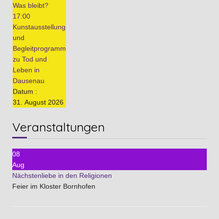
Was bleibt?
17:00
Kunstausstellung
und
Begleitprogramm
zu Tod und
Leben in
Dausenau
Datum :
31. August 2026
Veranstaltungen
08
Aug
Nächstenliebe in den Religionen
Feier im Kloster Bornhofen