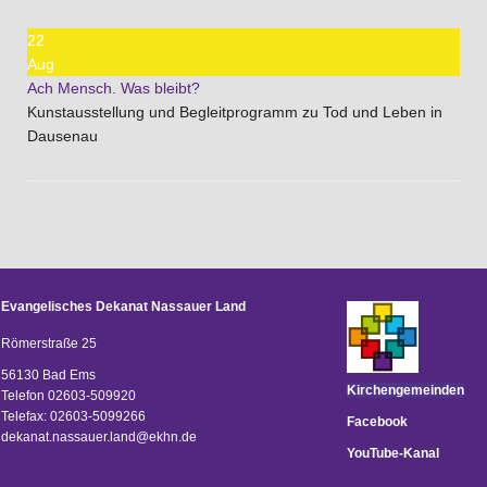
22
Aug
Ach Mensch. Was bleibt?
Kunstausstellung und Begleitprogramm zu Tod und Leben in
Dausenau
Evangelisches Dekanat Nassauer Land
Römerstraße 25
56130 Bad Ems
Kirchengemeinden
Telefon 02603-509920
Telefax: 02603-5099266
Facebook
d
ekanat.nassauer.land@ekhn.de
YouTube-Kanal