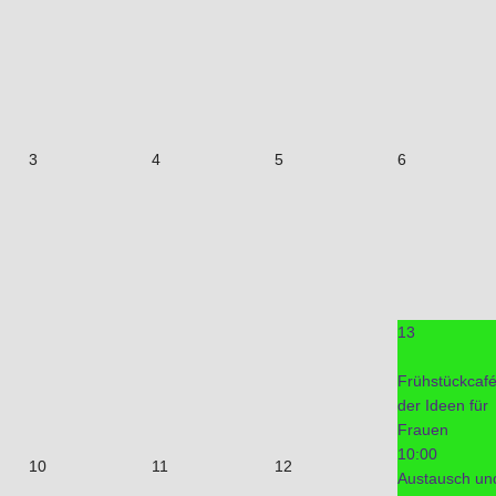
3
4
5
6
13
Frühstückcaf
der Ideen für
Frauen
10:00
10
11
12
Austausch un