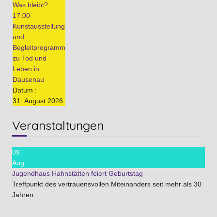
Was bleibt?
17:00
Kunstausstellung
und
Begleitprogramm
zu Tod und
Leben in
Dausenau
Datum :
31. August 2026
Veranstaltungen
09
Aug
Jugendhaus Hahnstätten feiert Geburtstag
Treffpunkt des vertrauensvollen Miteinanders seit mehr als 30
Jahren