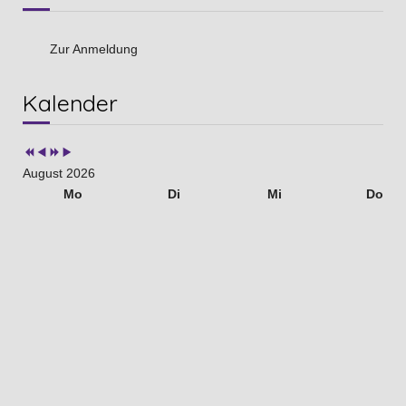
Zur Anmeldung
Vorheriges
Vorheriger
Nächstes
Nächstes
Kalender
Jahr
Monat
Jahr
Monat
August 2026
Mo
Di
Mi
Do