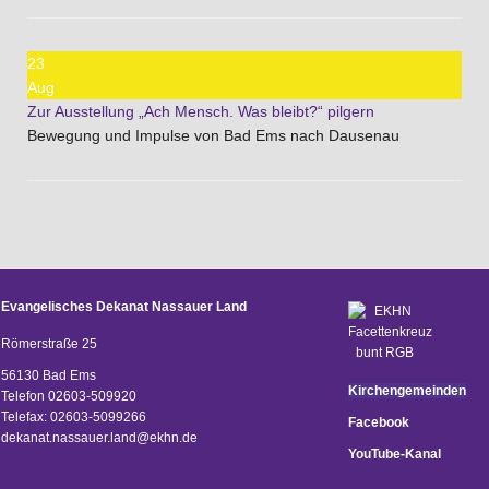
23
Aug
Zur Ausstellung „Ach Mensch. Was bleibt?“ pilgern
Bewegung und Impulse von Bad Ems nach Dausenau
Evangelisches Dekanat Nassauer Land
Römerstraße 25
56130 Bad Ems
Kirchengemeinden
Telefon 02603-509920
Telefax: 02603-5099266
Facebook
d
ekanat.nassauer.land@ekhn.de
YouTube-Kanal