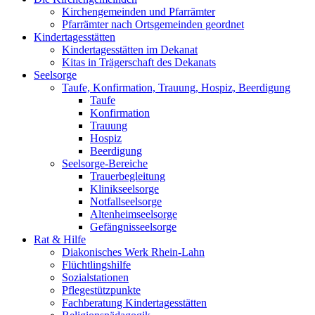
Kirchengemeinden und Pfarrämter
Pfarrämter nach Ortsgemeinden geordnet
Kindertagesstätten
Kindertagesstätten im Dekanat
Kitas in Trägerschaft des Dekanats
Seelsorge
Taufe, Konfirmation, Trauung, Hospiz, Beerdigung
Taufe
Konfirmation
Trauung
Hospiz
Beerdigung
Seelsorge-Bereiche
Trauerbegleitung
Klinikseelsorge
Notfallseelsorge
Altenheimseelsorge
Gefängnisseelsorge
Rat & Hilfe
Diakonisches Werk Rhein-Lahn
Flüchtlingshilfe
Sozialstationen
Pflegestützpunkte
Fachberatung Kindertagesstätten