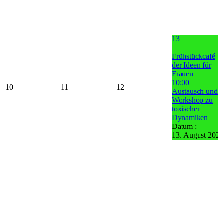
13
Frühstückcafé
der Ideen für
Frauen
10:00
10
11
12
Austausch und
Workshop zu
toxischen
Dynamiken
Datum :
13. August 20