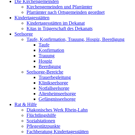
Die Kirchengemeinden
Kirchengemeinden und Pfarrämter
Pfarrämter nach Ortsgemeinden geordnet
Kindertagesstätten
Kindertagesstätten im Dekanat
Kitas in Trägerschaft des Dekanats
Seelsorge
Taufe, Konfirmation, Trauung, Hospiz, Beerdigung
Taufe
Konfirmation
Trauung
Hospiz
Beerdigung
Seelsorge-Bereiche
Trauerbegleitung
Klinikseelsorge
Notfallseelsorge
Altenheimseelsorge
Gefängnisseelsorge
Rat & Hilfe
Diakonisches Werk Rhein-Lahn
Flüchtlingshilfe
Sozialstationen
Pflegestützpunkte
Fachberatung Kindertagesstätten