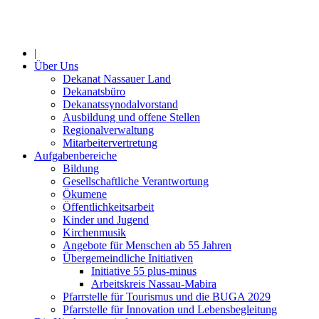
Jahr
Monat
Jahr
Monat
|
Über Uns
Dekanat Nassauer Land
Dekanatsbüro
Dekanatssynodalvorstand
Ausbildung und offene Stellen
Regionalverwaltung
Mitarbeitervertretung
Aufgabenbereiche
Bildung
Gesellschaftliche Verantwortung
Ökumene
Öffentlichkeitsarbeit
Kinder und Jugend
Kirchenmusik
Angebote für Menschen ab 55 Jahren
Übergemeindliche Initiativen
Initiative 55 plus-minus
Arbeitskreis Nassau-Mabira
Pfarrstelle für Tourismus und die BUGA 2029
Pfarrstelle für Innovation und Lebensbegleitung