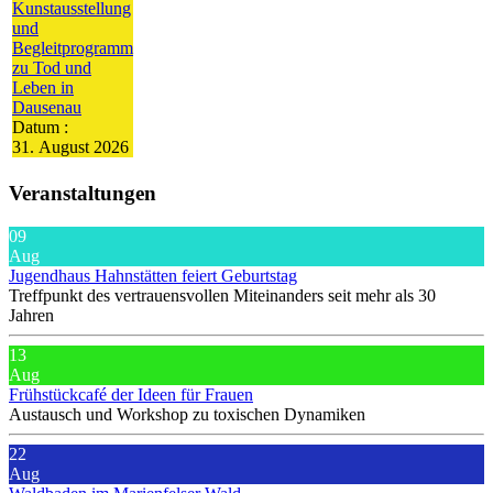
Kunstausstellung
und
Begleitprogramm
zu Tod und
Leben in
Dausenau
Datum :
31. August 2026
Veranstaltungen
09
Aug
Jugendhaus Hahnstätten feiert Geburtstag
Treffpunkt des vertrauensvollen Miteinanders seit mehr als 30
Jahren
13
Aug
Frühstückcafé der Ideen für Frauen
Austausch und Workshop zu toxischen Dynamiken
22
Aug