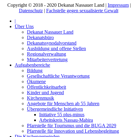
Copyright © 2018 - 2020 Dekanat Nassauer Land |
Impressum
|
Datenschutz
|
Fachstelle gegen sexualisierte Gewalt
|
Über Uns
Dekanat Nassauer Land
Dekanatsbüro
Dekanatssynodalvorstand
Ausbildung und offene Stellen
Regionalverwaltung
Mitarbeitervertretung
Aufgabenbereiche
Bildung
Gesellschaftliche Verantwortung
Ökumene
Öffentlichkeitsarbeit
Kinder und Jugend
Kirchenmusik
Angebote für Menschen ab 55 Jahren
Übergemeindliche Initiativen
Initiative 55 plus-minus
Arbeitskreis Nassau-Mabira
Pfarrstelle für Tourismus und die BUGA 2029
Pfarrstelle für Innovation und Lebensbegleitung
Die Kirchengemeinden