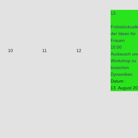
13
Frühstückcaf
der Ideen für
Frauen
10:00
10
11
12
Austausch un
Workshop zu
toxischen
Dynamiken
Datum :
13. August 2