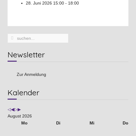
28. Juni 2026
15:00 - 18:00
Newsletter
Zur Anmeldung
Vorheriges
Vorheriger
Nächstes
Nächstes
Kalender
Jahr
Monat
Jahr
Monat
August 2026
Mo
Di
Mi
Do