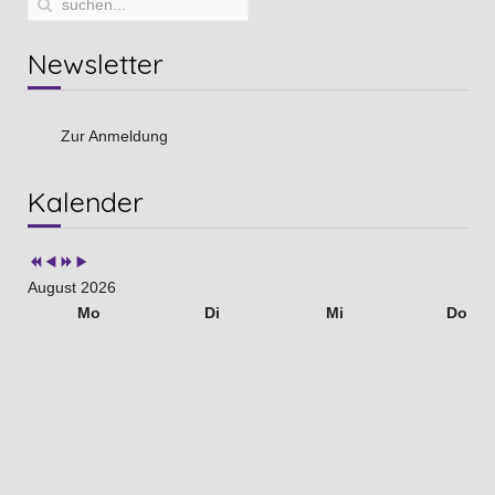
Newsletter
Zur Anmeldung
Vorheriges
Vorheriger
Nächstes
Nächstes
Kalender
Jahr
Monat
Jahr
Monat
August 2026
Mo
Di
Mi
Do