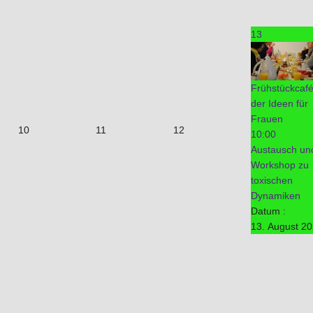
13
Frühstückcaf
der Ideen für
Frauen
10
11
12
10:00
Austausch un
Workshop zu
toxischen
Dynamiken
Datum :
13. August 2