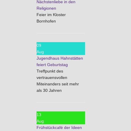
Nächstenliebe in den
Religionen
Feier im Kloster
Bornhofen
09
Aug
Jugendhaus Hahnstätten
feiert Geburtstag
Treffpunkt des
vertrauensvollen
Miteinanders seit mehr
als 30 Jahren
13
Aug
Frühstückcafé der Ideen