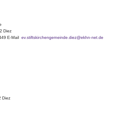
e
2 Diez
2449 E-Mail
ev.stiftskirchengemeinde.diez@ekhn-net.de
2 Diez