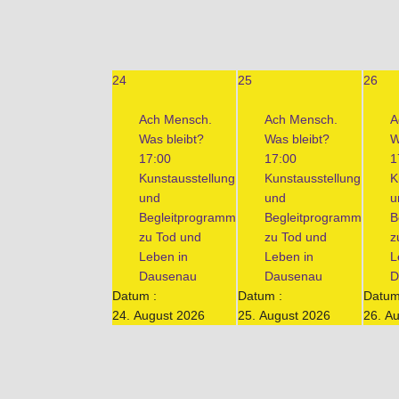
24
25
26
Ach Mensch.
Ach Mensch.
A
Was bleibt?
Was bleibt?
W
17:00
17:00
1
Kunstausstellung
Kunstausstellung
K
und
und
u
Begleitprogramm
Begleitprogramm
B
zu Tod und
zu Tod und
z
Leben in
Leben in
L
Dausenau
Dausenau
D
Datum :
Datum :
Datum
24. August 2026
25. August 2026
26. A