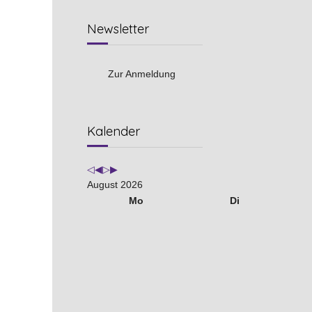
Newsletter
Zur Anmeldung
Vorheriges
Vorheriger
Nächstes
Nächstes
Kalender
Jahr
Monat
Jahr
Monat
August 2026
Mo
Di