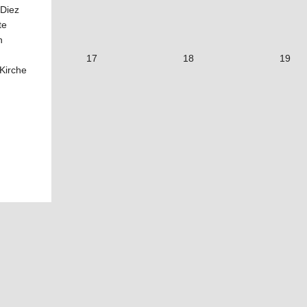
 Diez
te
n
17
18
19
 Kirche