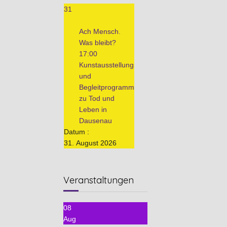
31
Ach Mensch.
Was bleibt?
17:00
Kunstausstellung
und
Begleitprogramm
zu Tod und
Leben in
Dausenau
Datum :
31. August 2026
Veranstaltungen
08
Aug