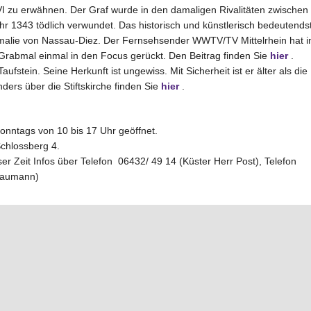
I zu erwähnen. Der Graf wurde in den damaligen Rivalitäten zwischen
hr 1343 tödlich verwundet. Das historisch und künstlerisch bedeutends
Amalie von Nassau-Diez. Der Fernsehsender WWTV/TV Mittelrhein hat i
Grabmal einmal in den Focus gerückt. Den Beitrag finden Sie
hier
.
fstein. Seine Herkunft ist ungewiss. Mit Sicherheit ist er älter als die
ders über die Stiftskirche finden Sie
hier
.
nntags von 10 bis 17 Uhr geöffnet.
Schlossberg 4.
r Zeit Infos über Telefon 06432/ 49 14 (Küster Herr Post), Telefon
Baumann)