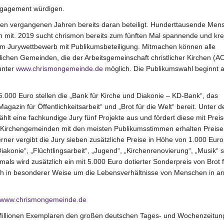
Engagement würdigen.
en vergangenen Jahren bereits daran beteiligt. Hunderttausende Men
en mit. 2019 sucht chrismon bereits zum fünften Mal spannende und kre
em Jurywettbewerb mit Publikumsbeteiligung. Mitmachen können alle
hlichen Gemeinden, die der Arbeitsgemeinschaft christlicher Kirchen (A
unter
www.chrismongemeinde.de
möglich. Die Publikumswahl beginnt 
.000 Euro stellen die „Bank für Kirche und Diakonie – KD-Bank“, das
azin für Öffentlichkeitsarbeit“ und „Brot für die Welt“ bereit. Unter 
t eine fachkundige Jury fünf Projekte aus und fördert diese mit Prei
i Kirchengemeinden mit den meisten Publikumsstimmen erhalten Preise
ner vergibt die Jury sieben zusätzliche Preise in Höhe von 1.000 Euro
akonie“, „Flüchtlingsarbeit“, „Jugend“, „Kirchenrenovierung“, „Musik“ 
tmals wird zusätzlich ein mit 5.000 Euro dotierter Sonderpreis von Brot f
ch in besonderer Weise um die Lebensverhältnisse von Menschen in a
www.chrismongemeinde.de
6 Millionen Exemplaren den großen deutschen Tages- und Wochenzeitu