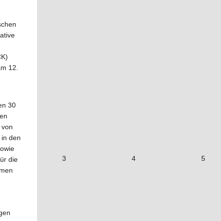
schen
ative
CK)
am 12.
den 30
sen
 von
 in den
sowie
3
4
5
ür die
rmen
ngen