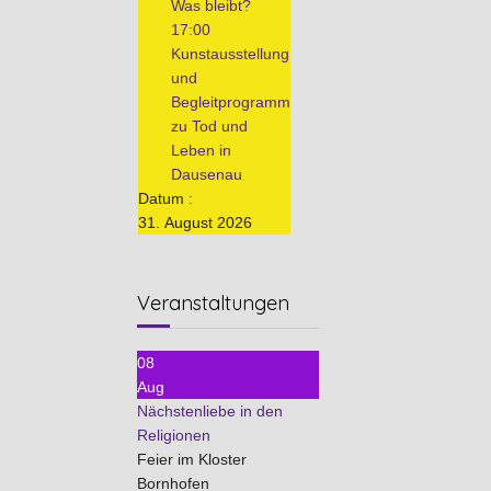
Was bleibt?
17:00
Kunstausstellung
und
Begleitprogramm
zu Tod und
Leben in
Dausenau
Datum :
31. August 2026
Veranstaltungen
08
Aug
Nächstenliebe in den
Religionen
Feier im Kloster
Bornhofen