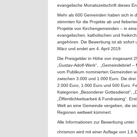
evangelische Monatszeitschrift dieses 
Mehr als 600 Gemeinden haben sich in d
stimmten für die Projekte ab und fiebert
Projekte von Kirchengemeinden – in ein
evangelischen, katholischen und freikirc
angehören. Die Bewerbung ist ab sofort 
März und endet am 4. April 2019.
Die Preisgelder in Höhe von insgesamt 25
„Gustav-Adolf-Werk“, „Gemeindebrief – Mag
vom Publikum nominierten Gemeinden wähl
zwischen 3.000 und 1.000 Euro. Die dre
2.000 Euro, 1.000 Euro und 500 Euro. Fer
Kategorien „Besonderer Gottesdienst“, „Di
„Öffentlichkeitsarbeit & Fundraising“. Ers
Welt an eine Gemeinde vergeben, die si
Regionen weltweit kümmert.
Alle Informationen zur Bewerbung unter:
chrismon wird mit einer Auflage von 1,