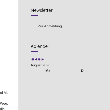
Newsletter
Zur Anmeldung
Vorheriges
Vorheriger
Nächstes
Nächstes
Kalender
Jahr
Monat
Jahr
Monat
August 2026
Mo
Di
d Alt,
 Weg,
die