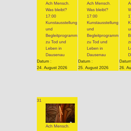
Ach Mensch.
Ach Mensch.
A
Was bleibt?
Was bleibt?
W
17:00
17:00
1
Kunstausstellung
Kunstausstellung
K
und
und
u
Begleitprogramm
Begleitprogramm
B
zu Tod und
zu Tod und
z
Leben in
Leben in
L
Dausenau
Dausenau
D
Datum :
Datum :
Datum
24. August 2026
25. August 2026
26. A
31
Ach Mensch.