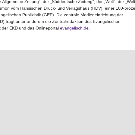
r Allgemeine Zeitung“, der „Süddeutsche Zeitung“, der „Welt“, der „Wel
hrismon vom Hansischen Druck- und Verlagshaus (HDV), einer 100-proz
gelischen Publizistik (GEP). Die zentrale Medieneinrichtung der
D) trägt unter anderem die Zentralredaktion des Evangelischen
t der EKD und das Onlineportal
evangelisch.de
.