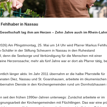
r Fehlhaber in Nassau
Gesellschaft lag ihm am Herzen – Zehn Jahre auch im Rhein-Lahn
) Am Pfingstmontag, 25. Mai um 14 Uhr wird Pfarrer Markus Fehlh
-Schäfer in der Stiftung Scheuern in Nassau in den Ruhestand
all, denn die Seelsorge und Verkündigung für die Menschen mit einer
e Herzenssache; mehr als fünf Jahre war er dort als Pfarrer tätig, be
lich länger aktiv. Im Jahr 2011 übernahm er die halbe Pfarrstelle für
anaten Diez, Nassau und St. Goarshausen, arbeitete im ökumenische
nd übernahm Dienste in den Kirchengemeinden rund um Dornholzhausen
n seit den frühen 1990er-Jahren unterwegs: Zunächst arbeitete er im
nungsarbeit der Kirchengemeinden mit Flüchtlingen. Das war eine p