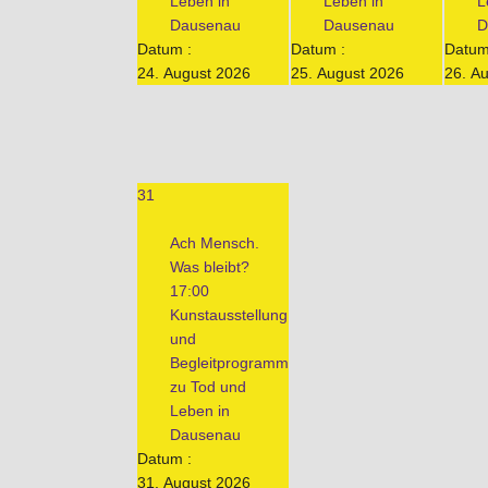
Leben in
Leben in
L
Dausenau
Dausenau
D
Datum :
Datum :
Datum
24. August 2026
25. August 2026
26. A
31
Ach Mensch.
Was bleibt?
17:00
Kunstausstellung
und
Begleitprogramm
zu Tod und
Leben in
Dausenau
Datum :
31. August 2026