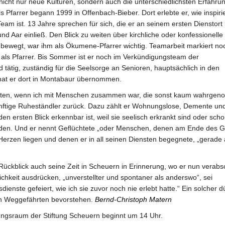
 nicht nur neue Kulturen, sondern auch die unterschiedlichsten Erfahru
 Pfarrer begann 1999 in Offenbach-Bieber. Dort erlebte er, wie inspiri
Team ist. 13 Jahre sprechen für sich, die er an seinem ersten Dienstort 
d Aar einließ. Den Blick zu weiten über kirchliche oder konfessionelle
ewegt, war ihm als Ökumene-Pfarrer wichtig. Teamarbeit markiert no
 als Pfarrer. Bis Sommer ist er noch im Verkündigungsteam der
tig, zuständig für die Seelsorge an Senioren, hauptsächlich in den
hat er dort in Montabaur übernommen.
esten, wenn ich mit Menschen zusammen war, die sonst kaum wahrge
 künftige Ruheständler zurück. Dazu zählt er Wohnungslose, Demente un
n ersten Blick erkennbar ist, weil sie seelisch erkrankt sind oder scho
rden. Und er nennt Geflüchtete „oder Menschen, denen am Ende des G
 Herzen liegen und denen er in all seinen Diensten begegnete, „gerade 
Rückblick auch seine Zeit in Scheuern in Erinnerung, wo er nun verabs
ichkeit ausdrücken, „unverstellter und spontaner als anderswo“, sei
ienste gefeiert, wie ich sie zuvor noch nie erlebt hatte.“ Ein solcher d
en Weggefährten bevorstehen.
Bernd-Christoph Matern
ngsraum der Stiftung Scheuern beginnt um 14 Uhr.