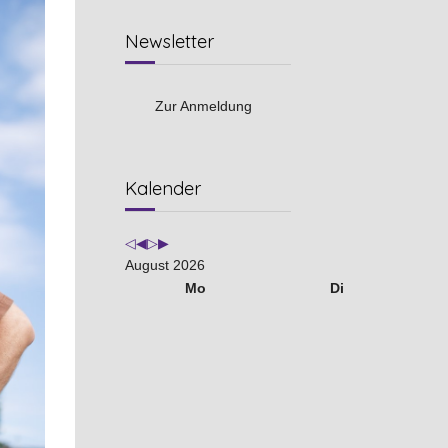
Newsletter
Zur Anmeldung
Vorheriges
Vorheriger
Nächstes
Nächstes
Kalender
Jahr
Monat
Jahr
Monat
August 2026
Mo
Di