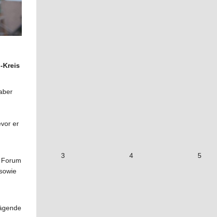
-Kreis
aber
vor er
3
4
5
n Forum
 sowie
rägende