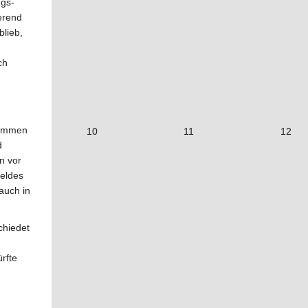
ngs-
erend
blieb,
ch
nommen
10
11
12
d
n vor
eldes
auch in
chiedet
ürfte