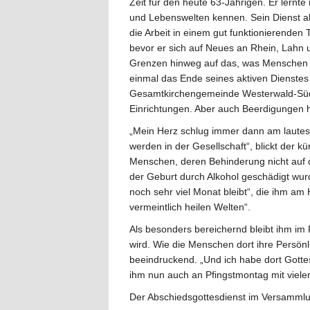
Zeit für den heute 63-Jährigen. Er lernte
und Lebenswelten kennen. Sein Dienst als
die Arbeit in einem gut funktionierenden 
bevor er sich auf Neues an Rhein, Lahn un
Grenzen hinweg auf das, was Menschen b
einmal das Ende seines aktiven Dienstes
Gesamtkirchengemeinde Westerwald-Süd tä
Einrichtungen. Aber auch Beerdigungen 
„Mein Herz schlug immer dann am laut
werden in der Gesellschaft“, blickt der
Menschen, deren Behinderung nicht auf de
der Geburt durch Alkohol geschädigt wu
noch sehr viel Monat bleibt“, die ihm am
vermeintlich heilen Welten“.
Als besonders bereichernd bleibt ihm im 
wird. Wie die Menschen dort ihre Persönl
beeindruckend. „Und ich habe dort Gottesd
ihm nun auch an Pfingstmontag mit viel
Der Abschiedsgottesdienst im Versammlu