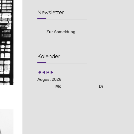
Newsletter
Zur Anmeldung
Vorheriges
Vorheriger
Nächstes
Nächstes
Kalender
Jahr
Monat
Jahr
Monat
August 2026
Mo
Di