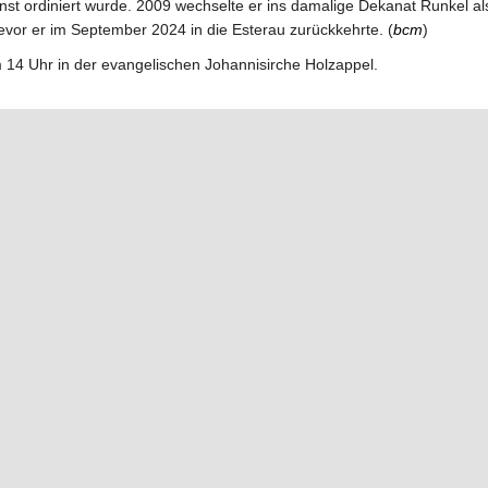
ienst ordiniert wurde. 2009 wechselte er ins damalige Dekanat Runkel al
evor er im September 2024 in die Esterau zurückkehrte. (
bcm
)
m 14 Uhr in der evangelischen Johannisirche Holzappel.