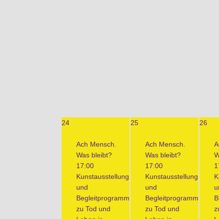
24
25
26
Ach Mensch.
Ach Mensch.
A
Was bleibt?
Was bleibt?
W
17:00
17:00
1
Kunstausstellung
Kunstausstellung
K
und
und
u
Begleitprogramm
Begleitprogramm
B
zu Tod und
zu Tod und
z