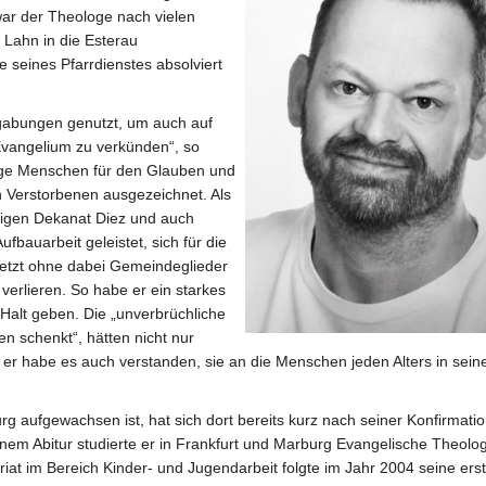
war der Theologe nach vielen
Lahn in die Esterau
e seines Pfarrdienstes absolviert
Begabungen genutzt, um auch auf
vangelium zu verkünden“, so
unge Menschen für den Glauben und
n Verstorbenen ausgezeichnet. Als
ligen Dekanat Diez und auch
fbauarbeit geleistet, sich für die
setzt ohne dabei Gemeindeglieder
erlieren. So habe er ein starkes
Halt geben. Die „unverbrüchliche
n schenkt“, hätten nicht nur
n, er habe es auch verstanden, sie an die Menschen jeden Alters in sei
urg aufgewachsen ist, hat sich dort bereits kurz nach seiner Konfirmatio
inem Abitur studierte er in Frankfurt und Marburg Evangelische Theolog
iat im Bereich Kinder- und Jugendarbeit folgte im Jahr 2004 seine ers