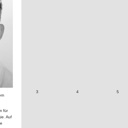
3
4
5
nem
n für
ie. Auf
te