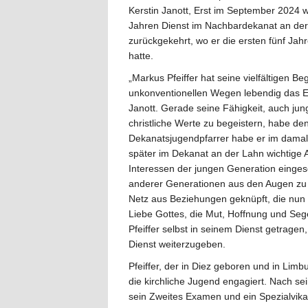
Kerstin Janott, Erst im September 2024 
Jahren Dienst im Nachbardekanat an der 
zurückgekehrt, wo er die ersten fünf Jahr
hatte.
„Markus Pfeiffer hat seine vielfältigen 
unkonventionellen Wegen lebendig das E
Janott. Gerade seine Fähigkeit, auch j
christliche Werte zu begeistern, habe de
Dekanatsjugendpfarrer habe er im dama
später im Dekanat an der Lahn wichtige Au
Interessen der jungen Generation einge
anderer Generationen aus den Augen zu v
Netz aus Beziehungen geknüpft, die nun 
Liebe Gottes, die Mut, Hoffnung und Sege
Pfeiffer selbst in seinem Dienst getrage
Dienst weiterzugeben.
Pfeiffer, der in Diez geboren und in Limb
die kirchliche Jugend engagiert. Nach se
sein Zweites Examen und ein Spezialvikar