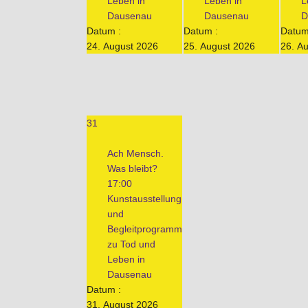
Leben in
Leben in
L
Dausenau
Dausenau
D
Datum :
Datum :
Datum
24. August 2026
25. August 2026
26. A
31
Ach Mensch.
Was bleibt?
17:00
Kunstausstellung
und
Begleitprogramm
zu Tod und
Leben in
Dausenau
Datum :
31. August 2026