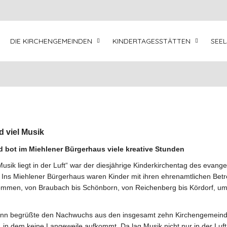
DIE KIRCHENGEMEINDEN
KINDERTAGESSTÄTTEN
SEE
 viel Musik
 bot im Miehlener Bürgerhaus viele kreative Stunden
ik liegt in der Luft“ war der diesjährige Kinderkirchentag des evange
Ins Miehlener Bürgerhaus waren Kinder mit ihren ehrenamtlichen Betr
mmen, von Braubach bis Schönborn, von Reichenberg bis Kördorf, um
ann begrüßte den Nachwuchs aus den insgesamt zehn Kirchengemein
in dem keine Langeweile aufkommt. Da lag Musik nicht nur in der Luft;