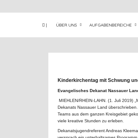
|
ÜBER UNS
AUFGABENBEREICHE
Kinderkirchentag mit Schwung und
Evangelisches Dekanat Nassauer Land
MIEHLEN/RHEIN-LAHN. (1. Juli 2019) „Mus
Dekanats Nassauer Land überschrieben. 
Teams aus dem ganzen Kreisgebiet geko
viele kreative Stunden zu erleben.
Dekanatsjugendreferent Andreas Kleem
versprach ein unterhaltsames Programm, 