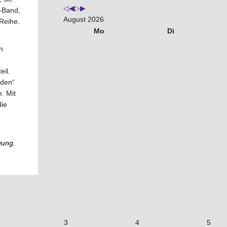
s-Band,
August 2026
Reihe.
Mo
Di
n
il.
rden“
. Mit
die
wung.
3
4
5