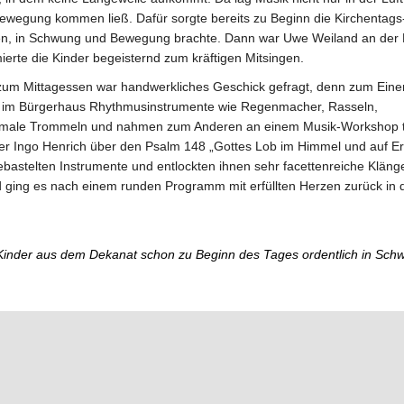
Bewegung kommen ließ. Dafür sorgte bereits zu Beginn die Kirchentag
n, in Schwung und Bewegung brachte. Dann war Uwe Weiland an der 
erte die Kinder begeisternd zum kräftigen Mitsingen.
 zum Mittagessen war handwerkliches Geschick gefragt, denn zum Eine
en im Bürgerhaus Rhythmusinstrumente wie Regenmacher, Rasseln,
normale Trommeln und nahmen zum Anderen an einem Musik-Workshop te
er Ingo Henrich über den Psalm 148 „Gottes Lob im Himmel und auf E
 gebastelten Instrumente und entlockten ihnen sehr facettenreiche Klänge
ging es nach einem runden Programm mit erfüllten Herzen zurück in 
 Kinder aus dem Dekanat schon zu Beginn des Tages ordentlich in Sch