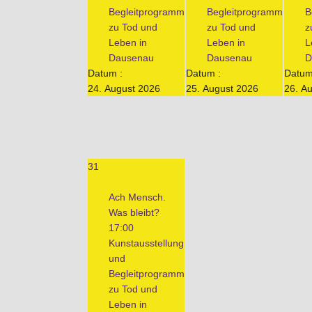
Begleitprogramm
Begleitprogramm
B
zu Tod und
zu Tod und
z
Leben in
Leben in
L
Dausenau
Dausenau
D
Datum :
Datum :
Datum
24. August 2026
25. August 2026
26. A
31
Ach Mensch.
Was bleibt?
17:00
Kunstausstellung
und
Begleitprogramm
zu Tod und
Leben in