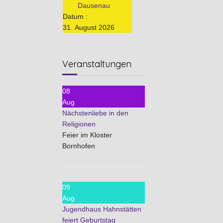
Dausenau
Datum :
31. August 2026
Veranstaltungen
08
Aug
Nächstenliebe in den
Religionen
Feier im Kloster
Bornhofen
09
Aug
Jugendhaus Hahnstätten
feiert Geburtstag