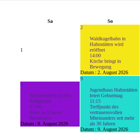
Sa
So
2
Waldkugelbahn in
Hahnstätten wird
1
eröffnet
14:00
Kirche bringt in
Bewegung
Datum :
2. August 2026
9
8
Jugendhaus Hahnstätten
Nächstenliebe in den
feiert Geburtstag
Religionen
11:15
17:00
Treffpunkt des
Feier im Kloster
vertrauensvollen
Bornhofen
Miteinanders seit mehr
Datum :
8. August 2026
als 30 Jahren
Datum :
9. August 2026