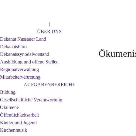
Jahr
Monat
Jahr
Monat
|
ÜBER UNS
Dekanat Nassauer Land
Dekanatsbüro
Ökumenis
Dekanatssynodalvorstand
Ausbildung und offene Stellen
Regionalverwaltung
Mitarbeitervertretung
AUFGABENBEREICHE
Bildung
Gesellschaftliche Verantwortung
Ökumene
Öffentlichkeitsarbeit
Kinder und Jugend
Kirchenmusik