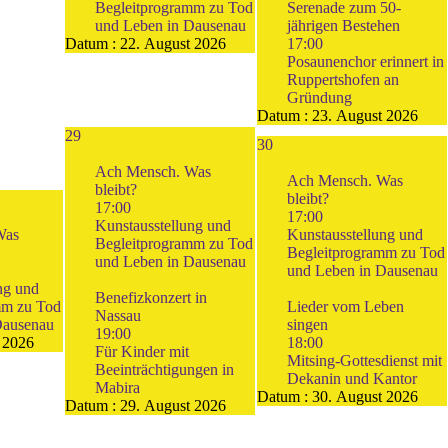
Begleitprogramm zu Tod
Serenade zum 50-
und Leben in Dausenau
jährigen Bestehen
Datum :
22. August 2026
17:00
Posaunenchor erinnert in
Ruppertshofen an
Gründung
Datum :
23. August 2026
29
30
Ach Mensch. Was
Ach Mensch. Was
bleibt?
bleibt?
17:00
17:00
Kunstausstellung und
Was
Kunstausstellung und
Begleitprogramm zu Tod
Begleitprogramm zu Tod
und Leben in Dausenau
und Leben in Dausenau
ng und
Benefizkonzert in
mm zu Tod
Lieder vom Leben
Nassau
Dausenau
singen
19:00
 2026
18:00
Für Kinder mit
Mitsing-Gottesdienst mit
Beeinträchtigungen in
Dekanin und Kantor
Mabira
Datum :
30. August 2026
Datum :
29. August 2026