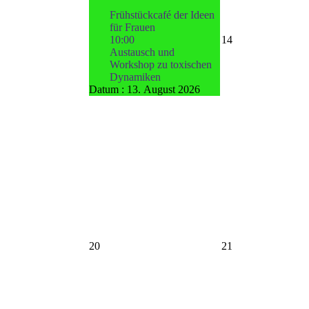
Frühstückcafé der Ideen
für Frauen
10:00
14
Austausch und
Workshop zu toxischen
Dynamiken
Datum :
13. August 2026
20
21